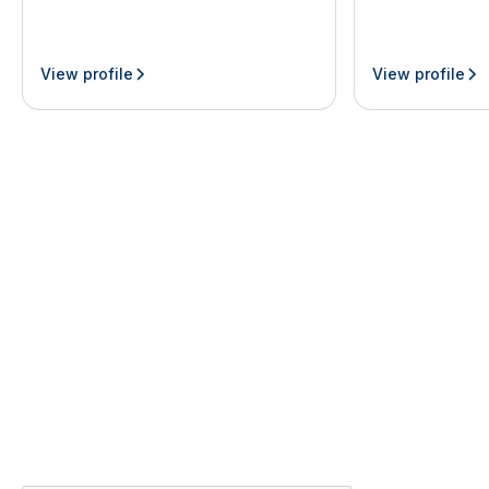
View profile
View profile
Join our newsletter
By subscribing you agree with our
Privacy Policy
First Name
Last Name
Company
Country
Email